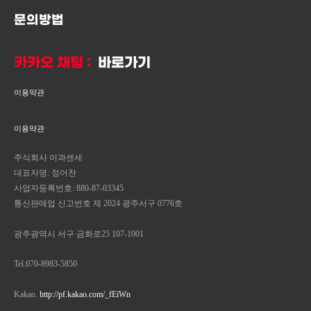
문의방법
카카오 채팅 :
바로가기
이용약관
이용약관
주식회사 이과센세
대표자명: 정어찬
사업자등록번호: 880-87-03345
통신판매업 신고번호 제 2024 광주서구 0776호
광주광역시 서구 금화로25 107-1001
Tel.070-8983-5850
Kakao.
http://pf.kakao.com/_fEiWn