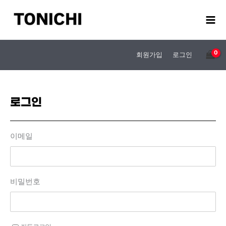
콘
텐
츠
로
건
회원가입
로그인
너
뛰
기
로그인
이메일
비밀번호