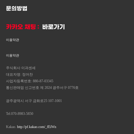
문의방법
카카오 채팅 :
바로가기
이용약관
이용약관
주식회사 이과센세
대표자명: 정어찬
사업자등록번호: 880-87-03345
통신판매업 신고번호 제 2024 광주서구 0776호
광주광역시 서구 금화로25 107-1001
Tel.070-8983-5850
Kakao.
http://pf.kakao.com/_fEiWn