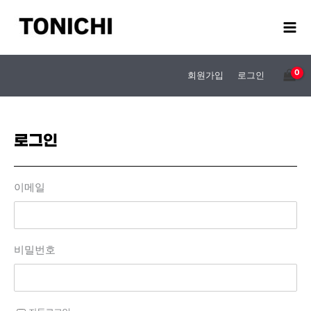
콘
텐
츠
로
건
회원가입
로그인
너
뛰
기
로그인
이메일
비밀번호