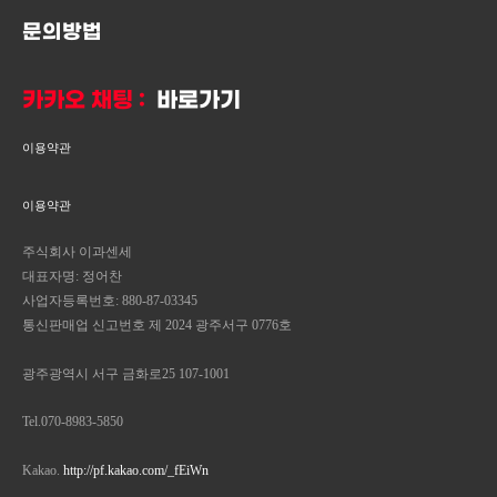
문의방법
카카오 채팅 :
바로가기
이용약관
이용약관
주식회사 이과센세
대표자명: 정어찬
사업자등록번호: 880-87-03345
통신판매업 신고번호 제 2024 광주서구 0776호
광주광역시 서구 금화로25 107-1001
Tel.070-8983-5850
Kakao.
http://pf.kakao.com/_fEiWn