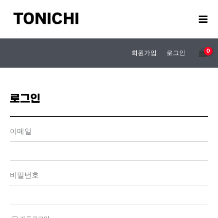
콘
텐
츠
로
건
회원가입
로그인
너
뛰
기
로그인
이메일
비밀번호