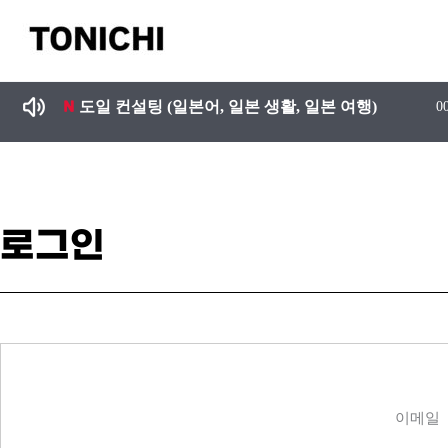
콘
텐
츠
로
도일 컨설팅 (일본어, 일본 생활, 일본 여행)
0
건
너
뛰
기
로그인
이메일