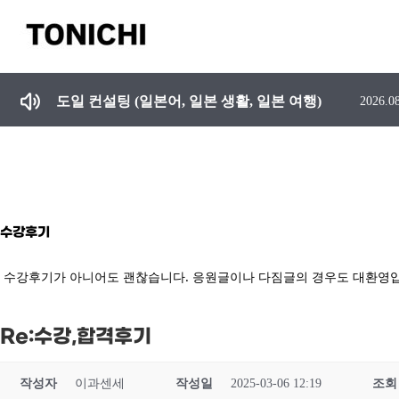
콘
텐
츠
일본유학 준비 및 학원 선택 시 주의 사항, 일본어 못하는 강사에게 수업듣지 마세요.
2026.0
로
건
도일 컨설팅 (일본어, 일본 생활, 일본 여행)
2026.0
너
뛰
기
수강후기
수강후기가 아니어도 괜찮습니다. 응원글이나 다짐글의 경우도 대환영입
Re:수강,합격후기
작성자
이과센세
작성일
2025-03-06 12:19
조회