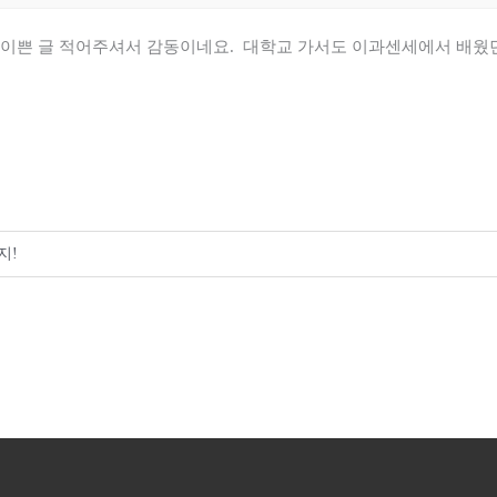
 이쁜 글 적어주셔서 감동이네요. 대학교 가서도 이과센세에서 배웠던
지!