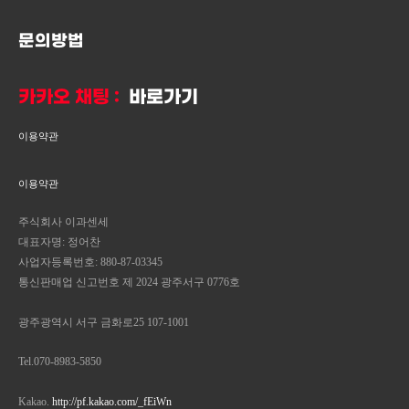
문의방법
카카오 채팅 :
바로가기
이용약관
이용약관
주식회사 이과센세
대표자명: 정어찬
사업자등록번호: 880-87-03345
통신판매업 신고번호 제 2024 광주서구 0776호
광주광역시 서구 금화로25 107-1001
Tel.070-8983-5850
Kakao.
http://pf.kakao.com/_fEiWn