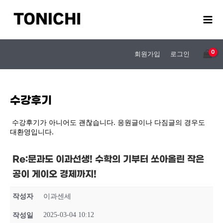
콘
텐
츠
로
건
회원가입
로그인
너
뛰
기
수강후기
수강후기가 아니어도 괜찮습니다. 응원글이나 다짐글의 경우도
대환영입니다.
Re:문과도 이과선생! 수학의 기부터 쏘아올린 작은
공이 게이오 경제까지!
작성자
이과센세
2025-03-04 10:12
작성일