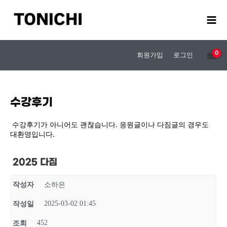
콘
텐
츠
로
건
회원가입
로그인
너
뛰
기
수강후기
수강후기가 아니어도 괜찮습니다. 응원글이나 다짐글의 경우도
대환영입니다.
2025 다짐
작성자
소하은
2025-03-02 01:45
작성일
452
조회