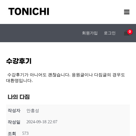
콘
텐
츠
로
건
회원가입
로그인
너
뛰
기
수강후기
수강후기가 아니어도 괜찮습니다. 응원글이나 다짐글의 경우도
대환영입니다.
나의 다짐
작성자
안홍성
2024-09-18 22:07
작성일
573
조회