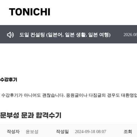
콘
텐
츠
일본유학 준비 및 학원 선택 시 주의 사항, 일본어 못하는 강사에게 수업듣지 마세요.
2026.0
로
건
도일 컨설팅 (일본어, 일본 생활, 일본 여행)
2026.0
너
뛰
기
수강후기
수강후기가 아니어도 괜찮습니다. 응원글이나 다짐글의 경우도 대환영입
문부성 문과 합격수기
작성자
윤보성
작성일
2024-09-18 08:07
조회