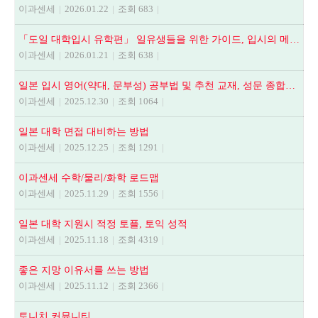
이과센세
|
2026.01.22
|
조회 683
|
「도일 대학입시 유학편」 일유생들을 위한 가이드, 입시의 메뉴얼
이과센세
|
2026.01.21
|
조회 638
|
일본 입시 영어(약대, 문부성) 공부법 및 추천 교재, 성문 종합영어, NEXT STAGE, 全解說頻出英文法.語法問題1000
이과센세
|
2025.12.30
|
조회 1064
|
일본 대학 면접 대비하는 방법
이과센세
|
2025.12.25
|
조회 1291
|
이과센세 수학/물리/화학 로드맵
이과센세
|
2025.11.29
|
조회 1556
|
일본 대학 지원시 적정 토플, 토익 성적
이과센세
|
2025.11.18
|
조회 4319
|
좋은 지망 이유서를 쓰는 방법
이과센세
|
2025.11.12
|
조회 2366
|
토니치 커뮤니티