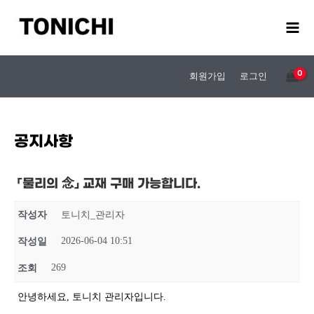
콘
텐
츠
로
건
회원가입
로그인
너
뛰
기
공지사항
「물리의 念」 교재 구매 가능합니다.
작성자
토니치_관리자
2026-06-04 10:51
작성일
269
조회
안녕하세요, 토니치 관리자입니다.