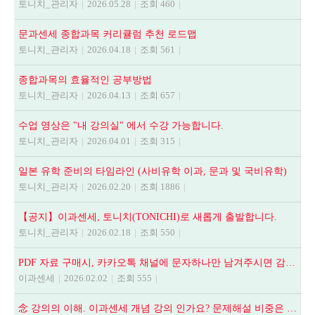
토니치_관리자
|
2026.05.28
|
조회 460
|
문과센세 종합과목 커리큘럼 추천 로드맵
토니치_관리자
|
2026.04.18
|
조회 561
|
종합과목의 효율적인 공부방법
토니치_관리자
|
2026.04.13
|
조회 657
|
수업 영상은 "내 강의실" 에서 수강 가능합니다.
토니치_관리자
|
2026.04.01
|
조회 315
|
일본 유학 준비의 타임라인 (사비유학 이과, 문과 및 국비유학)
토니치_관리자
|
2026.02.20
|
조회 1886
|
【공지】이과센세, 토니치(TONICHI)로 새롭게 출발합니다.
토니치_관리자
|
2026.02.18
|
조회 550
|
PDF 자료 구매시, 카카오톡 채널에 문자하나만 남겨주시면 감사하겠습니다.
이과센세
|
2026.02.02
|
조회 555
|
念 강의의 이해. 이과센세 개념 강의 인가요? 문제해설 비중은 어떻게 되나요? 등