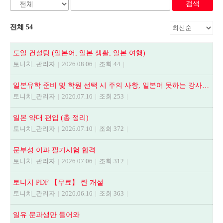
검색
전체 54
도일 컨설팅 (일본어, 일본 생활, 일본 여행)
토니치_관리자
|
2026.08.06
|
조회 44
|
일본유학 준비 및 학원 선택 시 주의 사항, 일본어 못하는 강사에게 수업듣지 마세요.
토니치_관리자
|
2026.07.16
|
조회 253
|
일본 약대 편입 (총 정리)
토니치_관리자
|
2026.07.10
|
조회 372
|
문부성 이과 필기시험 합격
토니치_관리자
|
2026.07.06
|
조회 312
|
토니치 PDF 【무료】 란 개설
토니치_관리자
|
2026.06.16
|
조회 363
|
일유 문과생만 들어와