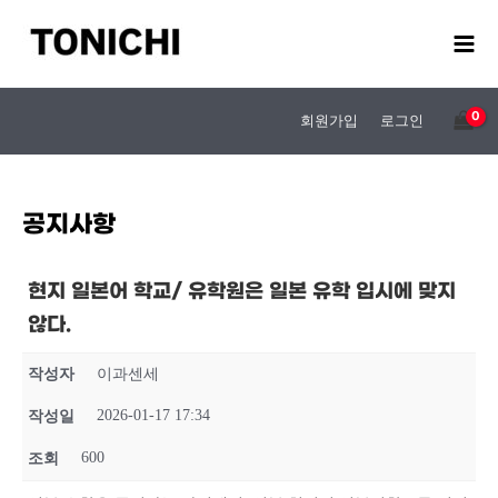
콘
텐
츠
로
건
회원가입
로그인
너
뛰
기
공지사항
현지 일본어 학교/ 유학원은 일본 유학 입시에 맞지
않다.
작성자
이과센세
2026-01-17 17:34
작성일
600
조회