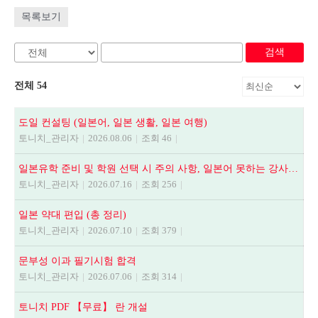
목록보기
검색
전체 54
도일 컨설팅 (일본어, 일본 생활, 일본 여행)
토니치_관리자
|
2026.08.06
|
조회 46
|
일본유학 준비 및 학원 선택 시 주의 사항, 일본어 못하는 강사에게 수업듣지 마세요.
토니치_관리자
|
2026.07.16
|
조회 256
|
일본 약대 편입 (총 정리)
토니치_관리자
|
2026.07.10
|
조회 379
|
문부성 이과 필기시험 합격
토니치_관리자
|
2026.07.06
|
조회 314
|
토니치 PDF 【무료】 란 개설