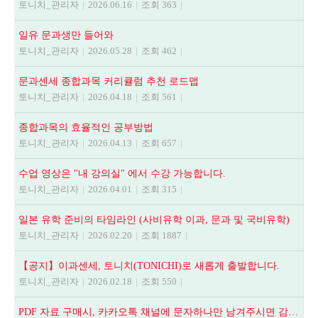
토니치_관리자
|
2026.06.16
|
조회 363
|
일유 문과생만 들어와
토니치_관리자
|
2026.05.28
|
조회 462
|
문과센세 종합과목 커리큘럼 추천 로드맵
토니치_관리자
|
2026.04.18
|
조회 561
|
종합과목의 효율적인 공부방법
토니치_관리자
|
2026.04.13
|
조회 657
|
수업 영상은 "내 강의실" 에서 수강 가능합니다.
토니치_관리자
|
2026.04.01
|
조회 315
|
일본 유학 준비의 타임라인 (사비유학 이과, 문과 및 국비유학)
토니치_관리자
|
2026.02.20
|
조회 1887
|
【공지】이과센세, 토니치(TONICHI)로 새롭게 출발합니다.
토니치_관리자
|
2026.02.18
|
조회 550
|
PDF 자료 구매시, 카카오톡 채널에 문자하나만 남겨주시면 감사하겠습니다.