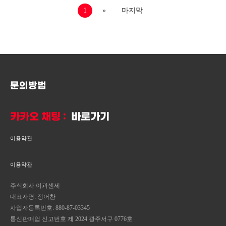
1
»
마지막
문의방법
카카오 채팅 :
바로가기
이용약관
이용약관
주식회사 이과센세
대표자명: 정어찬
사업자등록번호: 880-87-03345
통신판매업 신고번호 제 2024 광주서구 0776호