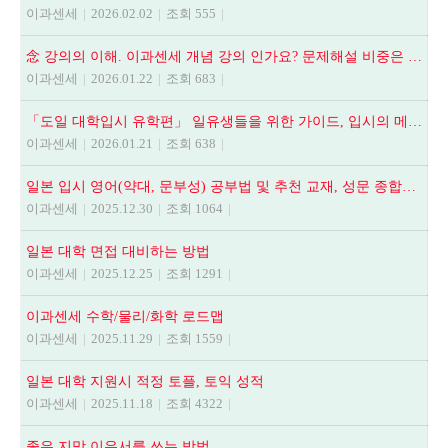
이과센세
|
2026.02.02
|
조회 555
|
念 강의의 이해. 이과센세 개념 강의 인가요? 문제해설 비중은 어떻게 되나요? 등
이과센세
|
2026.01.22
|
조회 683
|
「도일 대학입시 유학편」 일유생들을 위한 가이드, 입시의 메뉴얼
이과센세
|
2026.01.21
|
조회 638
|
일본 입시 영어(약대, 문부성) 공부법 및 추천 교재, 성문 종합영어, NEXT STAGE, 全解說頻出英文法.語法問題1000
이과센세
|
2025.12.30
|
조회 1064
|
일본 대학 면접 대비하는 방법
이과센세
|
2025.12.25
|
조회 1291
|
이과센세 수학/물리/화학 로드맵
이과센세
|
2025.11.29
|
조회 1559
|
일본 대학 지원시 적정 토플, 토익 성적
이과센세
|
2025.11.18
|
조회 4322
|
좋은 지망 이유서를 쓰는 방법