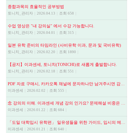
종합과목의 효율적인 공부방법
토니치_관리자
|
2026.04.13
|
조회 658
|
수업 영상은 "내 강의실" 에서 수강 가능합니다.
토니치_관리자
|
2026.04.01
|
조회 315
|
일본 유학 준비의 타임라인 (사비유학 이과, 문과 및 국비유학)
토니치_관리자
|
2026.02.20
|
조회 1890
|
【공지】이과센세, 토니치(TONICHI)로 새롭게 출발합니다.
토니치_관리자
|
2026.02.18
|
조회 551
|
PDF 자료 구매시, 카카오톡 채널에 문자하나만 남겨주시면 감사하겠습니다.
이과센세
|
2026.02.02
|
조회 555
|
念 강의의 이해. 이과센세 개념 강의 인가요? 문제해설 비중은 어떻게 되나요? 등
이과센세
|
2026.01.22
|
조회 684
|
「도일 대학입시 유학편」 일유생들을 위한 가이드, 입시의 메뉴얼
이과센세
|
2026.01.21
|
조회 640
|