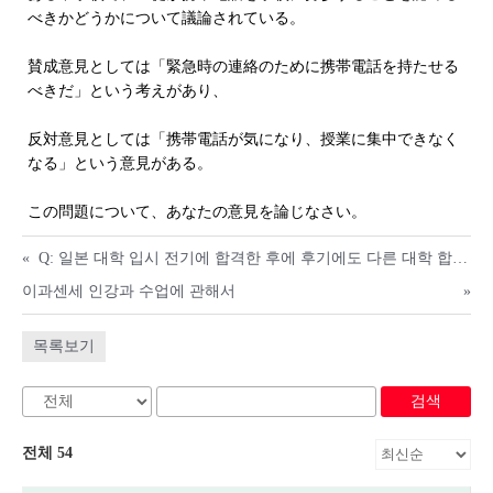
べきかどうかについて議論されている。
賛成意見としては「緊急時の連絡のために携帯電話を持たせる
べきだ」という考えがあり、
反対意見としては「携帯電話が気になり、授業に集中できなく
なる」という意見がある。
この問題について、あなたの意見を論じなさい。
«
Q: 일본 대학 입시 전기에 합격한 후에 후기에도 다른 대학 합격했을때 입학금 환급받을수있나요?
이과센세 인강과 수업에 관해서
»
목록보기
검색
전체 54