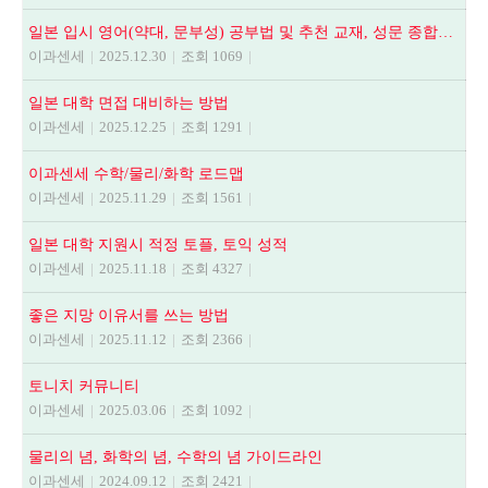
일본 입시 영어(약대, 문부성) 공부법 및 추천 교재, 성문 종합영어, NEXT STAGE, 全解說頻出英文法.語法問題1000
이과센세
|
2025.12.30
|
조회 1069
|
일본 대학 면접 대비하는 방법
이과센세
|
2025.12.25
|
조회 1291
|
이과센세 수학/물리/화학 로드맵
이과센세
|
2025.11.29
|
조회 1561
|
일본 대학 지원시 적정 토플, 토익 성적
이과센세
|
2025.11.18
|
조회 4327
|
좋은 지망 이유서를 쓰는 방법
이과센세
|
2025.11.12
|
조회 2366
|
토니치 커뮤니티
이과센세
|
2025.03.06
|
조회 1092
|
물리의 념, 화학의 념, 수학의 념 가이드라인
이과센세
|
2024.09.12
|
조회 2421
|