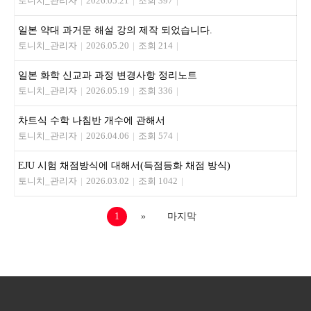
토니치_관리자
|
2026.05.21
|
조회 397
|
일본 약대 과거문 해설 강의 제작 되었습니다.
토니치_관리자
|
2026.05.20
|
조회 214
|
일본 화학 신교과 과정 변경사항 정리노트
토니치_관리자
|
2026.05.19
|
조회 336
|
차트식 수학 나침반 개수에 관해서
토니치_관리자
|
2026.04.06
|
조회 574
|
EJU 시험 채점방식에 대해서(득점등화 채점 방식)
토니치_관리자
|
2026.03.02
|
조회 1042
|
1
»
마지막