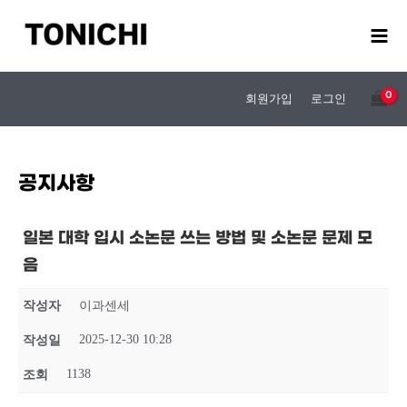
콘
텐
츠
로
건
회원가입
로그인
너
뛰
기
공지사항
일본 대학 입시 소논문 쓰는 방법 및 소논문 문제 모
음
작성자
이과센세
2025-12-30 10:28
작성일
1138
조회