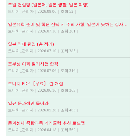
도일 컨설팅 (일본어, 일본 생활, 일본 여행)
토니치_관리자
|
2026.08.06
|
조회 52
|
일본유학 준비 및 학원 선택 시 주의 사항, 일본어 못하는 강사에게 수업듣지 마세요.
토니치_관리자
|
2026.07.16
|
조회 261
|
일본 약대 편입 (총 정리)
토니치_관리자
|
2026.07.10
|
조회 385
|
문부성 이과 필기시험 합격
토니치_관리자
|
2026.07.06
|
조회 316
|
토니치 PDF 【무료】 란 개설
토니치_관리자
|
2026.06.16
|
조회 363
|
일유 문과생만 들어와
토니치_관리자
|
2026.05.28
|
조회 465
|
문과센세 종합과목 커리큘럼 추천 로드맵
토니치_관리자
|
2026.04.18
|
조회 562
|