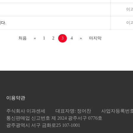
이
다.
이
처음
«
1
2
3
4
»
마지막
이용약관
주식회사 이과센세
대표자명: 정어찬
사업자등록번호: 8
통신판매업 신고번호 제 2024 광주서구 0776호
광주광역시 서구 금화로25 107-1001