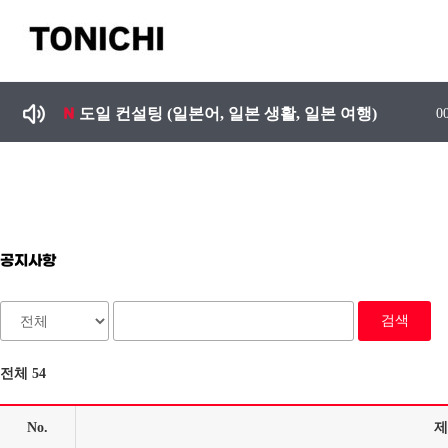
콘
텐
츠
일본유학 준비 및 학원 선택 시 주의 사항, 일본어 못하는 강사에게 수업듣지 마세요.
2026.0
로
건
도일 컨설팅 (일본어, 일본 생활, 일본 여행)
0
너
뛰
기
공지사항
검색
전체 54
No.
제