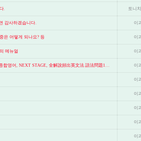
다.
토니치
시면 감사하겠습니다.
이
중은 어떻게 되나요? 등
이
의 메뉴얼
이
일본 입시 영어(약대, 문부성) 공부법 및 추천 교재, 성문 종합영어, NEXT STAGE, 全解說頻出英文法.語法問題1000
이
이
이
이
이
이