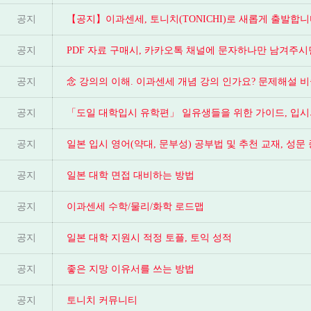
공지
【공지】이과센세, 토니치(TONICHI)로 새롭게 출발합니
공지
PDF 자료 구매시, 카카오톡 채널에 문자하나만 남겨주
공지
念 강의의 이해. 이과센세 개념 강의 인가요? 문제해설 비
공지
「도일 대학입시 유학편」 일유생들을 위한 가이드, 입시
공지
공지
일본 대학 면접 대비하는 방법
공지
이과센세 수학/물리/화학 로드맵
공지
일본 대학 지원시 적정 토플, 토익 성적
공지
좋은 지망 이유서를 쓰는 방법
공지
토니치 커뮤니티