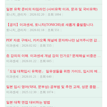
일본 유학 준비의 타임라인 (사비유학 이과, 문과 및 국비유학)
토니치_관리자
|
2026.02.20
|
조회 1894
|
【공지】이과센세, 토니치(TONICHI)로 새롭게 출발합니다.
토니치_관리자
|
2026.02.18
|
조회 551
|
PDF 자료 구매시, 카카오톡 채널에 문자하나만 남겨주시면 감사하겠습니다.
이과센세
|
2026.02.02
|
조회 555
|
念 강의의 이해. 이과센세 개념 강의 인가요? 문제해설 비중은 어떻게 되나요? 등
이과센세
|
2026.01.22
|
조회 685
|
「도일 대학입시 유학편」 일유생들을 위한 가이드, 입시의 메뉴얼
이과센세
|
2026.01.21
|
조회 640
|
일본 입시 영어(약대, 문부성) 공부법 및 추천 교재, 성문 종합영어, NEXT STAGE, 全解說頻出英文法.語法問題1000
이과센세
|
2025.12.30
|
조회 1074
|
일본 대학 면접 대비하는 방법