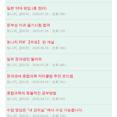
일본 약대 편입 (총 정리)
토니치_관리자
|
2026.07.10
|
조회 396
|
문부성 이과 필기시험 합격
토니치_관리자
|
2026.07.06
|
조회 320
|
토니치 PDF 【무료】 란 개설
토니치_관리자
|
2026.06.16
|
조회 366
|
일유 문과생만 들어와
토니치_관리자
|
2026.05.28
|
조회 466
|
문과센세 종합과목 커리큘럼 추천 로드맵
토니치_관리자
|
2026.04.18
|
조회 562
|
종합과목의 효율적인 공부방법
토니치_관리자
|
2026.04.13
|
조회 659
|
수업 영상은 "내 강의실" 에서 수강 가능합니다.
토니치_관리자
|
2026.04.01
|
조회 316
|