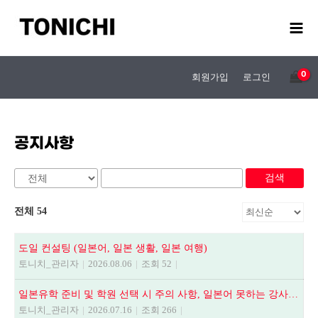
콘
텐
츠
로
건
회원가입
로그인
너
뛰
기
공지사항
검색
전체 54
도일 컨설팅 (일본어, 일본 생활, 일본 여행)
토니치_관리자
|
2026.08.06
|
조회 52
|
일본유학 준비 및 학원 선택 시 주의 사항, 일본어 못하는 강사에게 수업듣지 마세요.
토니치_관리자
|
2026.07.16
|
조회 266
|