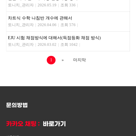
토니치_관리자
|
2026.05.19
|
조회 336
|
차트식 수학 나침반 개수에 관해서
토니치_관리자
|
2026.04.06
|
조회 576
|
EJU 시험 채점방식에 대해서(득점등화 채점 방식)
토니치_관리자
|
2026.03.02
|
조회 1042
|
1
»
마지막
문의방법
카카오 채팅 :
바로가기