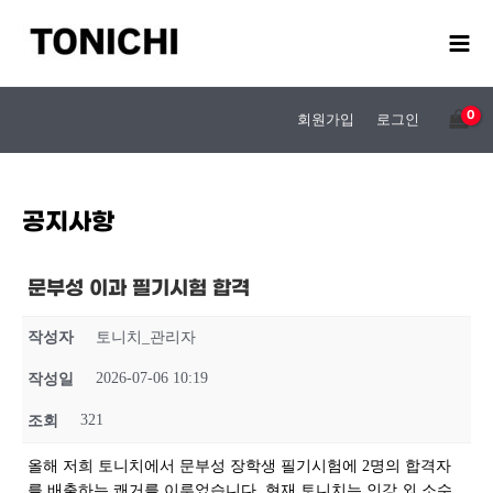
콘
텐
츠
로
건
회원가입
로그인
너
뛰
기
공지사항
문부성 이과 필기시험 합격
작성자
토니치_관리자
2026-07-06 10:19
작성일
321
조회
올해 저희 토니치에서 문부성 장학생 필기시험에 2명의 합격자
를 배출하는 쾌거를 이루었습니다. 현재 토니치는 인강 외 소수