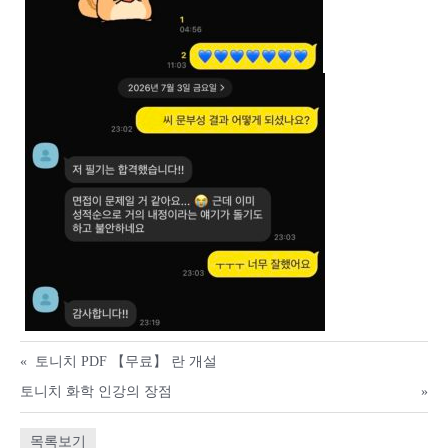
«
토니치 PDF 【무료】 란 개설
토니치 화학 인강의 장점
»
목록보기