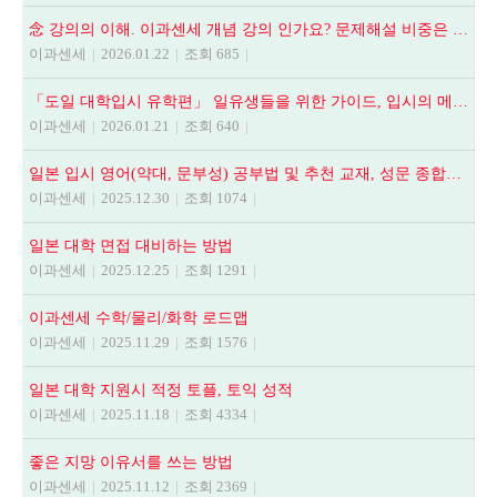
念 강의의 이해. 이과센세 개념 강의 인가요? 문제해설 비중은 어떻게 되나요? 등
이과센세
|
2026.01.22
|
조회 685
|
「도일 대학입시 유학편」 일유생들을 위한 가이드, 입시의 메뉴얼
이과센세
|
2026.01.21
|
조회 640
|
일본 입시 영어(약대, 문부성) 공부법 및 추천 교재, 성문 종합영어, NEXT STAGE, 全解說頻出英文法.語法問題1000
이과센세
|
2025.12.30
|
조회 1074
|
일본 대학 면접 대비하는 방법
이과센세
|
2025.12.25
|
조회 1291
|
이과센세 수학/물리/화학 로드맵
이과센세
|
2025.11.29
|
조회 1576
|
일본 대학 지원시 적정 토플, 토익 성적
이과센세
|
2025.11.18
|
조회 4334
|
좋은 지망 이유서를 쓰는 방법
이과센세
|
2025.11.12
|
조회 2369
|