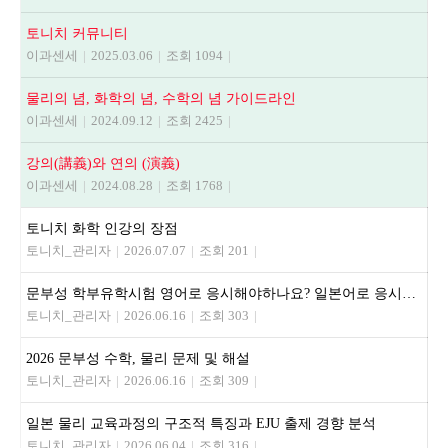
토니치 커뮤니티
이과센세
|
2025.03.06
|
조회 1094
|
물리의 념, 화학의 념, 수학의 념 가이드라인
이과센세
|
2024.09.12
|
조회 2425
|
강의(講義)와 연의 (演義)
이과센세
|
2024.08.28
|
조회 1768
|
토니치 화학 인강의 장점
토니치_관리자
|
2026.07.07
|
조회 201
|
문부성 학부유학시험 영어로 응시해야하나요? 일본어로 응시해야하나요?
토니치_관리자
|
2026.06.16
|
조회 303
|
2026 문부성 수학, 물리 문제 및 해설
토니치_관리자
|
2026.06.16
|
조회 309
|
일본 물리 교육과정의 구조적 특징과 EJU 출제 경향 분석
토니치_관리자
|
2026.06.04
|
조회 316
|