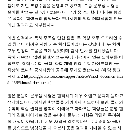
정예로 개인 코칭수업을 운영되고 있으며, 그중 문부성 시험을
준비한 학생은 단 3명이었습니다. "3명 중 2명 합격"이라는 뜻깊
은 성과는 학생들의 땀방울과 토니치만의 밀착 커리큘럼이 만들
어낸 결과라고 자부합니다.
이번 합격에서 특히 주목할 만한 점은, 두 학생 모두 오프라인 수
업 참석이 어려운 지방 거주 학생들이었다는 것입니다. 두 학생
모두 인강의 도움을 크게 받았다며 감사 인사를 전해왔습니다.
특히 재수생이었던 한 합격생은 수강 과정에서 얻은 노하우를 바
탕으로, 직접 <수학, 물리, 화학 개념 인강 수강 가이드라인>을
작성해 토니치 공지사항에 공유해 주기도 했습니다. (해당 링크,
당시 고2
https://iggwasensei.com/support/notice/?mod=document&ui
d=136#kboard-document
)
많은 분들이 문부성 시험은 합격하기 매우 어렵고 문턱이 높다고
생각하십니다. 하지만 학생들을 가까이서 지도하다 보면, 물리와
수학의 핵심 원리를 명확히 이해하고 따라오는 학생들은 분명 합
격의 길로 나아가는 것을 봅니다. 문부성 시험은 막연히 두려워
할 대상이 아닙니다. 지원 자격을 갖추었다면, EJU 준비와 올바
른 방향으로 병행했을 때 충분히 좋은 결과를 기대할 수 있는 시