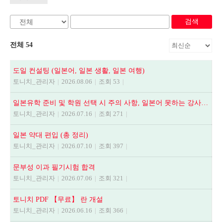
검색
전체 54
도일 컨설팅 (일본어, 일본 생활, 일본 여행)
토니치_관리자
|
2026.08.06
|
조회 53
|
일본유학 준비 및 학원 선택 시 주의 사항, 일본어 못하는 강사에게 수업듣지 마세요.
토니치_관리자
|
2026.07.16
|
조회 271
|
일본 약대 편입 (총 정리)
토니치_관리자
|
2026.07.10
|
조회 397
|
문부성 이과 필기시험 합격
토니치_관리자
|
2026.07.06
|
조회 321
|
토니치 PDF 【무료】 란 개설
토니치_관리자
|
2026.06.16
|
조회 366
|