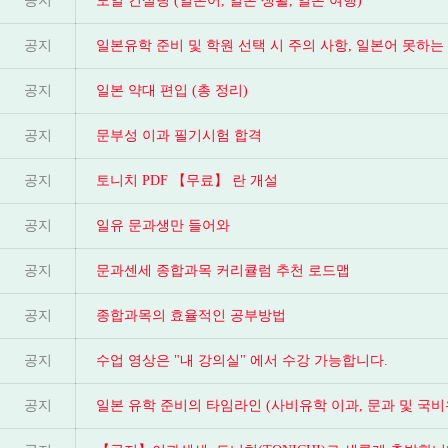
공지
도일 컨설팅 (일본어, 일본 생활, 일본 여행)
공지
일본유학 준비 및 학원 선택 시 주의 사항, 일본어 못하
공지
일본 약대 편입 (총 정리)
공지
문부성 이과 필기시험 합격
공지
토니치 PDF 【무료】 란 개설
공지
일유 문과생만 들어와
공지
문과센세 종합과목 커리큘럼 추천 로드맵
공지
종합과목의 효율적인 공부방법
공지
수업 영상은 "내 강의실" 에서 수강 가능합니다.
공지
일본 유학 준비의 타임라인 (사비유학 이과, 문과 및 국비