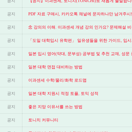
공지
【공지】이과센세, 토니치(TONICHI)로 새롭게 출발합니
공지
PDF 자료 구매시, 카카오톡 채널에 문자하나만 남겨주
공지
念 강의의 이해. 이과센세 개념 강의 인가요? 문제해설 비
공지
「도일 대학입시 유학편」 일유생들을 위한 가이드, 입시
공지
공지
일본 대학 면접 대비하는 방법
공지
이과센세 수학/물리/화학 로드맵
공지
일본 대학 지원시 적정 토플, 토익 성적
공지
좋은 지망 이유서를 쓰는 방법
공지
토니치 커뮤니티