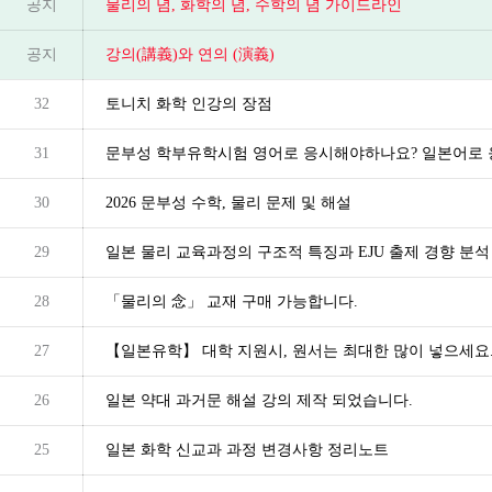
공지
물리의 념, 화학의 념, 수학의 념 가이드라인
공지
강의(講義)와 연의 (演義)
32
토니치 화학 인강의 장점
31
문부성 학부유학시험 영어로 응시해야하나요? 일본어로
30
2026 문부성 수학, 물리 문제 및 해설
29
일본 물리 교육과정의 구조적 특징과 EJU 출제 경향 분석
28
「물리의 念」 교재 구매 가능합니다.
27
【일본유학】 대학 지원시, 원서는 최대한 많이 넣으세요
26
일본 약대 과거문 해설 강의 제작 되었습니다.
25
일본 화학 신교과 과정 변경사항 정리노트