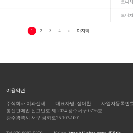
토니치
토니치
1
2
3
4
»
마지막
이용약관
주식회사 이과센세
대표자명: 정어찬
사업자등록번호: 8
통신판매업 신고번호 제 2024 광주서구 0776호
광주광역시 서구 금화로25 107-1001