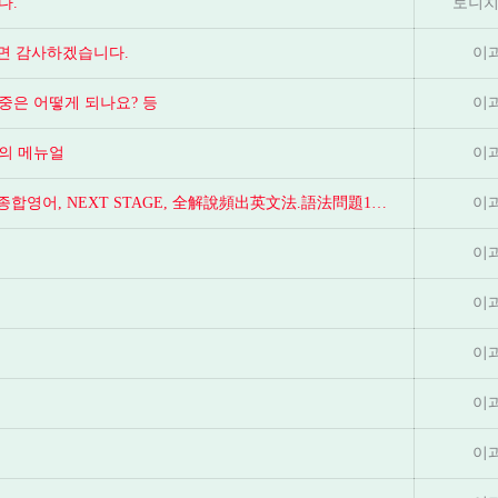
다.
토니치
시면 감사하겠습니다.
이
중은 어떻게 되나요? 등
이
의 메뉴얼
이
일본 입시 영어(약대, 문부성) 공부법 및 추천 교재, 성문 종합영어, NEXT STAGE, 全解說頻出英文法.語法問題1000
이
이
이
이
이
이