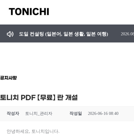
콘
텐
츠
일본유학 준비 및 학원 선택 시 주의 사항, 일본어 못하는 강사에게 수업듣지 마세요.
2026.0
로
건
도일 컨설팅 (일본어, 일본 생활, 일본 여행)
2026.0
너
뛰
기
공지사항
토니치 PDF 【무료】 란 개설
작성자
토니치_관리자
작성일
2026-06-16 08:40
안녕하세요, 토니치입니다.