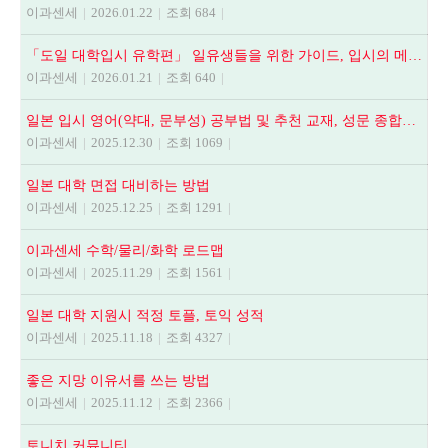
이과센세
|
2026.01.22
|
조회 684
|
「도일 대학입시 유학편」 일유생들을 위한 가이드, 입시의 메뉴얼
이과센세
|
2026.01.21
|
조회 640
|
일본 입시 영어(약대, 문부성) 공부법 및 추천 교재, 성문 종합영어, NEXT STAGE, 全解說頻出英文法.語法問題1000
이과센세
|
2025.12.30
|
조회 1069
|
일본 대학 면접 대비하는 방법
이과센세
|
2025.12.25
|
조회 1291
|
이과센세 수학/물리/화학 로드맵
이과센세
|
2025.11.29
|
조회 1561
|
일본 대학 지원시 적정 토플, 토익 성적
이과센세
|
2025.11.18
|
조회 4327
|
좋은 지망 이유서를 쓰는 방법
이과센세
|
2025.11.12
|
조회 2366
|
토니치 커뮤니티