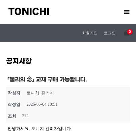
콘
텐
츠
로
건
회원가입
로그인
너
뛰
기
공지사항
「물리의 念」 교재 구매 가능합니다.
작성자
토니치_관리자
2026-06-04 10:51
작성일
272
조회
안녕하세요, 토니치 관리자입니다.