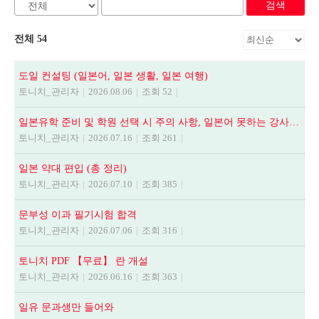
검색
전체 54
도일 컨설팅 (일본어, 일본 생활, 일본 여행)
토니치_관리자
|
2026.08.06
|
조회 52
|
일본유학 준비 및 학원 선택 시 주의 사항, 일본어 못하는 강사에게 수업듣지 마세요.
토니치_관리자
|
2026.07.16
|
조회 261
|
일본 약대 편입 (총 정리)
토니치_관리자
|
2026.07.10
|
조회 385
|
문부성 이과 필기시험 합격
토니치_관리자
|
2026.07.06
|
조회 316
|
토니치 PDF 【무료】 란 개설
토니치_관리자
|
2026.06.16
|
조회 363
|
일유 문과생만 들어와