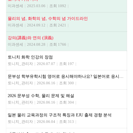
이과센세
|
2025.03.06
|
조회 1092
|
물리의 념, 화학의 념, 수학의 념 가이드라인
이과센세
|
2024.09.12
|
조회 2421
|
강의(講義)와 연의 (演義)
이과센세
|
2024.08.28
|
조회 1766
|
토니치 화학 인강의 장점
토니치_관리자
|
2026.07.07
|
조회 197
|
문부성 학부유학시험 영어로 응시해야하나요? 일본어로 응시해야하나요?
토니치_관리자
|
2026.06.16
|
조회 300
|
2026 문부성 수학, 물리 문제 및 해설
토니치_관리자
|
2026.06.16
|
조회 304
|
일본 물리 교육과정의 구조적 특징과 EJU 출제 경향 분석
토니치_관리자
|
2026.06.04
|
조회 313
|