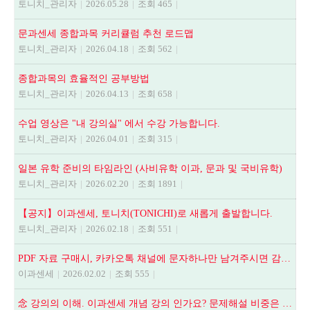
토니치_관리자
|
2026.05.28
|
조회 465
|
문과센세 종합과목 커리큘럼 추천 로드맵
토니치_관리자
|
2026.04.18
|
조회 562
|
종합과목의 효율적인 공부방법
토니치_관리자
|
2026.04.13
|
조회 658
|
수업 영상은 "내 강의실" 에서 수강 가능합니다.
토니치_관리자
|
2026.04.01
|
조회 315
|
일본 유학 준비의 타임라인 (사비유학 이과, 문과 및 국비유학)
토니치_관리자
|
2026.02.20
|
조회 1891
|
【공지】이과센세, 토니치(TONICHI)로 새롭게 출발합니다.
토니치_관리자
|
2026.02.18
|
조회 551
|
PDF 자료 구매시, 카카오톡 채널에 문자하나만 남겨주시면 감사하겠습니다.
이과센세
|
2026.02.02
|
조회 555
|
念 강의의 이해. 이과센세 개념 강의 인가요? 문제해설 비중은 어떻게 되나요? 등