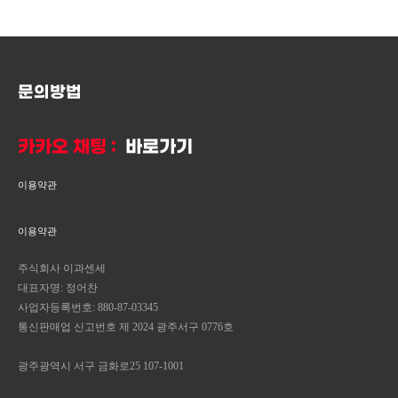
문의방법
카카오 채팅 :
바로가기
이용약관
이용약관
주식회사 이과센세
대표자명: 정어찬
사업자등록번호: 880-87-03345
통신판매업 신고번호 제 2024 광주서구 0776호
광주광역시 서구 금화로25 107-1001