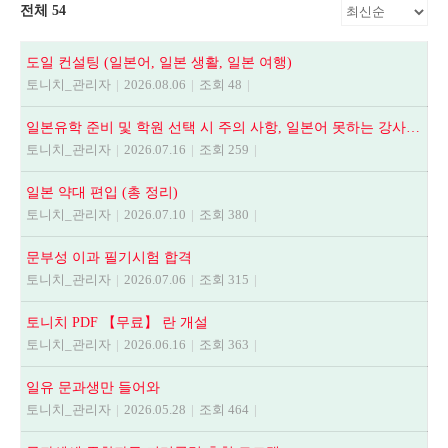
전체 54
도일 컨설팅 (일본어, 일본 생활, 일본 여행)
토니치_관리자
|
2026.08.06
|
조회 48
|
일본유학 준비 및 학원 선택 시 주의 사항, 일본어 못하는 강사에게 수업듣지 마세요.
토니치_관리자
|
2026.07.16
|
조회 259
|
일본 약대 편입 (총 정리)
토니치_관리자
|
2026.07.10
|
조회 380
|
문부성 이과 필기시험 합격
토니치_관리자
|
2026.07.06
|
조회 315
|
토니치 PDF 【무료】 란 개설
토니치_관리자
|
2026.06.16
|
조회 363
|
일유 문과생만 들어와
토니치_관리자
|
2026.05.28
|
조회 464
|