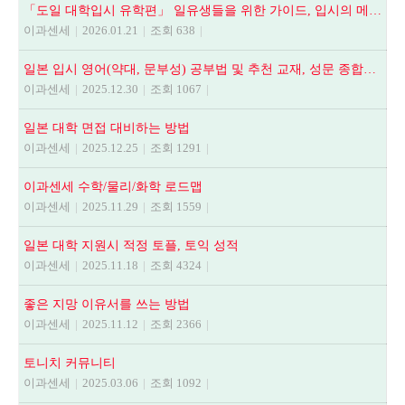
「도일 대학입시 유학편」 일유생들을 위한 가이드, 입시의 메뉴얼
이과센세
|
2026.01.21
|
조회 638
|
일본 입시 영어(약대, 문부성) 공부법 및 추천 교재, 성문 종합영어, NEXT STAGE, 全解說頻出英文法.語法問題1000
이과센세
|
2025.12.30
|
조회 1067
|
일본 대학 면접 대비하는 방법
이과센세
|
2025.12.25
|
조회 1291
|
이과센세 수학/물리/화학 로드맵
이과센세
|
2025.11.29
|
조회 1559
|
일본 대학 지원시 적정 토플, 토익 성적
이과센세
|
2025.11.18
|
조회 4324
|
좋은 지망 이유서를 쓰는 방법
이과센세
|
2025.11.12
|
조회 2366
|
토니치 커뮤니티
이과센세
|
2025.03.06
|
조회 1092
|