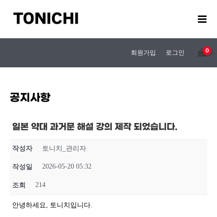
콘
텐
츠
로
건
회원가입
로그인
너
뛰
기
공지사항
일본 약대 과거문 해설 강의 제작 되었습니다.
작성자
토니치_관리자
2026-05-20 05:32
작성일
214
조회
안녕하세요, 토니치입니다.