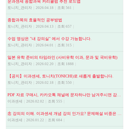
문과센세 종합과목 커리큘럼 추천 로드맵
토니치_관리자
|
2026.04.18
|
조회 561
|
종합과목의 효율적인 공부방법
토니치_관리자
|
2026.04.13
|
조회 657
|
수업 영상은 "내 강의실" 에서 수강 가능합니다.
토니치_관리자
|
2026.04.01
|
조회 315
|
일본 유학 준비의 타임라인 (사비유학 이과, 문과 및 국비유학)
토니치_관리자
|
2026.02.20
|
조회 1888
|
【공지】이과센세, 토니치(TONICHI)로 새롭게 출발합니다.
토니치_관리자
|
2026.02.18
|
조회 550
|
PDF 자료 구매시, 카카오톡 채널에 문자하나만 남겨주시면 감사하겠습니다.
이과센세
|
2026.02.02
|
조회 555
|
念 강의의 이해. 이과센세 개념 강의 인가요? 문제해설 비중은 어떻게 되나요? 등
이과센세
|
2026.01.22
|
조회 684
|