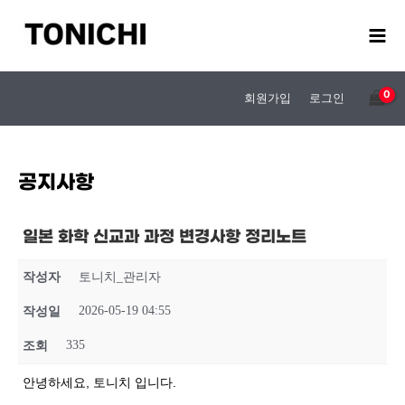
콘
텐
츠
로
건
회원가입
로그인
너
뛰
기
공지사항
일본 화학 신교과 과정 변경사항 정리노트
작성자
토니치_관리자
2026-05-19 04:55
작성일
335
조회
안녕하세요, 토니치 입니다.