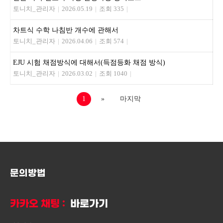
토니치_관리자
|
2026.05.19
|
조회 335
|
차트식 수학 나침반 개수에 관해서
토니치_관리자
|
2026.04.06
|
조회 574
|
EJU 시험 채점방식에 대해서(득점등화 채점 방식)
토니치_관리자
|
2026.03.02
|
조회 1040
|
1
»
마지막
문의방법
카카오 채팅 :
바로가기