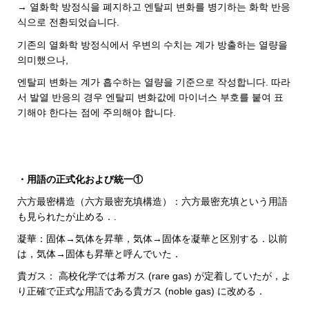
→ 열화학 방정식을 폐지하고 엔탈피 변화를 병기하는 화학 반응
식으로 전환되었습니다.
기존의 열화학 방정식에서 우변의 수치는 계가 방출하는 열량을
의미했으나,
엔탈피 변화는 계가 흡수하는 열량을 기준으로 작성합니다. 따라
서 발열 반응의 경우 엔탈피 변화값에 마이너스 부호를 붙여 표
기해야 한다는 점에 주의해야 합니다.
・用語の正式化および統一①
六方最密構造（六方最密充填構造）：六方最密充填という用語
も見られたが止める．.
凝華：固体→気体を昇華，気体→固体を凝華と区別する．以前
は，気体→固体も昇華と呼んでいた．
貴ガス： 高校化学では希ガス (rare gas) が定着していたが，よ
り正確で正式な用語である貴ガス (noble gas) に改める．