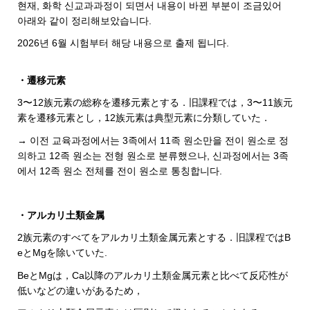
현재, 화학 신교과과정이 되면서 내용이 바뀐 부분이 조금있어
아래와 같이 정리해보았습니다.
2026년 6월 시험부터 해당 내용으로 출제 됩니다.
・遷移元素
3〜12族元素の総称を遷移元素とする．旧課程では，3〜11族元
素を遷移元素とし，12族元素は典型元素に分類していた．
→ 이전 교육과정에서는 3족에서 11족 원소만을 전이 원소로 정
의하고 12족 원소는 전형 원소로 분류했으나, 신과정에서는 3족
에서 12족 원소 전체를 전이 원소로 통칭합니다.
・アルカリ土類金属
2族元素のすべてをアルカリ土類金属元素とする．旧課程ではB
eとMgを除いていた.
BeとMgは，Ca以降のアルカリ土類金属元素と比べて反応性が
低いなどの違いがあるため，