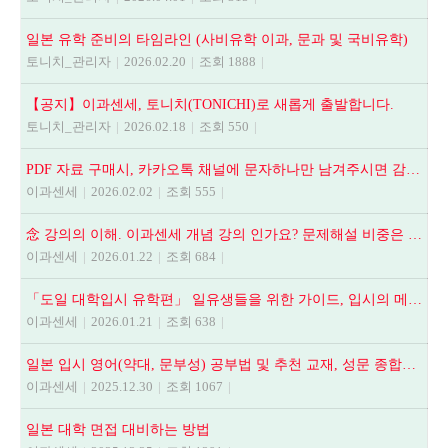
일본 유학 준비의 타임라인 (사비유학 이과, 문과 및 국비유학)
토니치_관리자
|
2026.02.20
|
조회 1888
|
【공지】이과센세, 토니치(TONICHI)로 새롭게 출발합니다.
토니치_관리자
|
2026.02.18
|
조회 550
|
PDF 자료 구매시, 카카오톡 채널에 문자하나만 남겨주시면 감사하겠습니다.
이과센세
|
2026.02.02
|
조회 555
|
念 강의의 이해. 이과센세 개념 강의 인가요? 문제해설 비중은 어떻게 되나요? 등
이과센세
|
2026.01.22
|
조회 684
|
「도일 대학입시 유학편」 일유생들을 위한 가이드, 입시의 메뉴얼
이과센세
|
2026.01.21
|
조회 638
|
일본 입시 영어(약대, 문부성) 공부법 및 추천 교재, 성문 종합영어, NEXT STAGE, 全解說頻出英文法.語法問題1000
이과센세
|
2025.12.30
|
조회 1067
|
일본 대학 면접 대비하는 방법