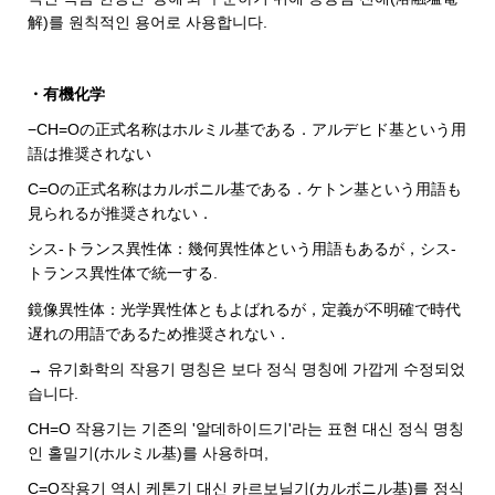
解)를 원칙적인 용어로 사용합니다.
・有機化学
−CH=Oの正式名称はホルミル基である．アルデヒド基という用
語は推奨されない
C=Oの正式名称はカルボニル基である．ケトン基という用語も
見られるが推奨されない．
シス-トランス異性体：幾何異性体という用語もあるが，シス-
トランス異性体で統一する.
鏡像異性体：光学異性体ともよばれるが，定義が不明確で時代
遅れの用語であるため推奨されない．
→ 유기화학의 작용기 명칭은 보다 정식 명칭에 가깝게 수정되었
습니다.
CH=O 작용기는 기존의 '알데하이드기'라는 표현 대신 정식 명칭
인 홀밀기(ホルミル基)를 사용하며,
C=O작용기 역시 케톤기 대신 카르보닐기(カルボニル基)를 정식