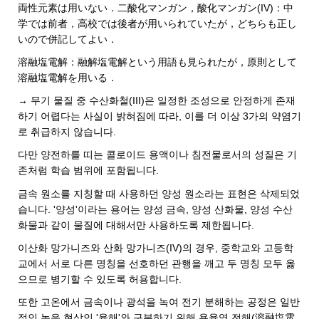
両性元素は用いない．二酸化マンガン，酸化マンガン(IV)：中
学では前者，高校では後者が用いられていたが，どちらも正し
いので併記してよい．
溶融塩電解：融解塩電解という用語も見られたが，原則として
溶融塩電解を用いる．
→ 무기 물질 중 수산화철(III)은 일정한 조성으로 안정하게 존재
하기 어렵다는 사실이 밝혀짐에 따라, 이를 더 이상 3가의 약염기
로 취급하지 않습니다.
다만 양전하를 띠는 콜로이드 용액이나 침전물로서의 성질은 기
존처럼 학습 범위에 포함됩니다.
금속 원소를 지칭할 때 사용하던 양성 원소라는 표현은 삭제되었
습니다. '양성'이라는 용어는 양성 금속, 양성 산화물, 양성 수산
화물과 같이 물질에 대해서만 사용하도록 제한됩니다.
이산화 망가니즈와 산화 망가니즈(IV)의 경우, 중학교와 고등학
교에서 서로 다른 명칭을 선호하던 관행을 깨고 두 명칭 모두 옳
으므로 병기할 수 있도록 허용합니다.
또한 고온에서 금속이나 광석을 녹여 전기 분해하는 공정은 일반
적인 녹음 현상인 '융해'와 구분하기 위해 용융염 전해(溶融塩電