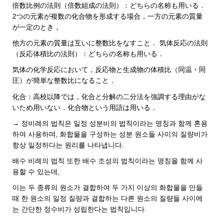
倍数比例の法則（倍数組成の法則）：どちらの名称も用いる．
2つの元素が複数の化合物を形成する場合，一方の元素の質量
が一定のとき，
他方の元素の質量は互いに整数比をなすこと． 気体反応の法則
（反応体積比の法則）：どちらの名称も用いる．
気体の化学反応において，反応物と生成物の体積比（同温・同
圧）が簡単な整数比になること．
化合：高校以降では，化合と分解の二分法を強調する理由がな
いため用いない．化合物という用語は用いる．
→ 정비례의 법칙은 일정 성분비의 법칙이라는 명칭과 함께 혼용
하여 사용하며, 화합물을 구성하는 성분 원소들 사이의 질량비가
항상 일정하다는 원리를 나타냅니다.
배수 비례의 법칙 또한 배수 조성의 법칙이라는 명칭을 함께 사
용할 수 있는데,
이는 두 종류의 원소가 결합하여 두 가지 이상의 화합물을 만들
때 한 원소의 일정 질량과 결합하는 다른 원소의 질량들 사이에
는 간단한 정수비가 성립한다는 법칙입니다.