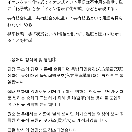
イオンを表す化学式：イオン式という用語は不使用を推奨．単
に「化学式」とか「イオンを表す化学式」などと表現する．
共有結合結晶（共有結合の結晶）：共有結晶という用語も見ら
れたが止める．
標準状態：標準状態という用語は用いず，温度と圧力を明示す
ることを推奨．
→용어의 정식화 및 통일①
결정 구조의 경우 기존에 혼용되던 육방최밀충진(六方最密充填)
이라는 용어 대신
육방최밀구조(六方最密構造)라는 표현으로 통
일합니다.
상태 변화에 있어서도 기체가 고체로 변하는 현상을 고체가 기체
로 변하는 승화와 구분하기 위해 응화(凝華)라는 용어를 도입하
여 개념을 명확히 분리합니다.
원소 분류에서는 기존에 널리 쓰이던 희가스라는 명칭이 보다 정
확한 학술적 표현인 귀가스(貴ガス)로 개정되었습니다.
표현 방식의 엄밀성도 강조되었습니다.