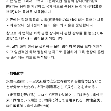
기존 일본 교과서 고유의 표현이었던 '활성화 상태(活性化状
態)'라는 용어를 지양하고 국제적으로 통용되는 전이 상태(遷移
状態)라는 용어를 사용합니다.
기존에는 질량 작용의 법칙(質量作用の法則)이라는 용어가 사용
되어 왔으나,
신과정에서는 이 용어의 사용을 중단합니다.
참고로 이 법칙은 화학 평형 상태에서 평형 상수를 몰 농도(モル
濃度)로 나타내는 법칙을 의미합니다.
즉, 실제 화학 현상을 설명하는 물리 법칙의 명칭을 보다 직관적
이고 일반적인 화학 평형의 법칙으로 통일하여 교육 현장의 혼란
을 줄이려는 의도로 해석됩니다.
・無機化学
水酸化鉄(III)：一定の組成で安定に存在できる物質ではないこ
とが分かったため，3価の弱塩基として扱うことを止める．
（正電荷を帯びる）コロイド溶液や沈殿としては扱う．両性元
素：両性という用語は，物質に対して使用される（両性金属，
両性酸化物，両性水酸化物）