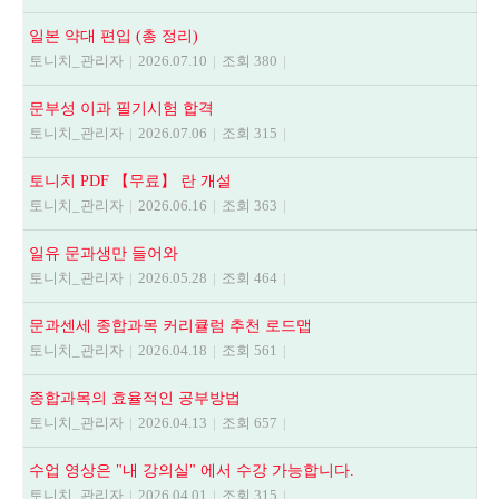
일본 약대 편입 (총 정리)
토니치_관리자
|
2026.07.10
|
조회 380
|
문부성 이과 필기시험 합격
토니치_관리자
|
2026.07.06
|
조회 315
|
토니치 PDF 【무료】 란 개설
토니치_관리자
|
2026.06.16
|
조회 363
|
일유 문과생만 들어와
토니치_관리자
|
2026.05.28
|
조회 464
|
문과센세 종합과목 커리큘럼 추천 로드맵
토니치_관리자
|
2026.04.18
|
조회 561
|
종합과목의 효율적인 공부방법
토니치_관리자
|
2026.04.13
|
조회 657
|
수업 영상은 "내 강의실" 에서 수강 가능합니다.
토니치_관리자
|
2026.04.01
|
조회 315
|