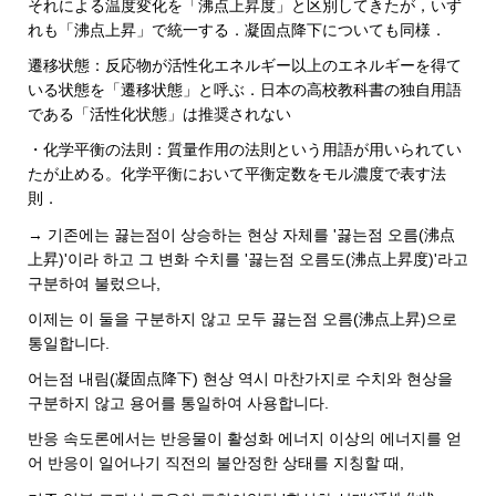
それによる温度変化を「沸点上昇度」と区別してきたが，いず
れも「沸点上昇」で統一する．凝固点降下についても同様．
遷移状態：反応物が活性化エネルギー以上のエネルギーを得て
いる状態を「遷移状態」と呼ぶ．日本の高校教科書の独自用語
である「活性化状態」は推奨されない
・化学平衡の法則：質量作用の法則という用語が用いられてい
たが止める。化学平衡において平衡定数をモル濃度で表す法
則．
→ 기존에는 끓는점이 상승하는 현상 자체를 '끓는점 오름(沸点
上昇)'이라 하고 그 변화 수치를 '끓는점 오름도(沸点上昇度)'라고
구분하여 불렀으나,
이제는 이 둘을 구분하지 않고 모두 끓는점 오름(沸点上昇)으로
통일합니다.
어는점 내림(凝固点降下) 현상 역시 마찬가지로 수치와 현상을
구분하지 않고 용어를 통일하여 사용합니다.
반응 속도론에서는 반응물이 활성화 에너지 이상의 에너지를 얻
어 반응이 일어나기 직전의 불안정한 상태를 지칭할 때,