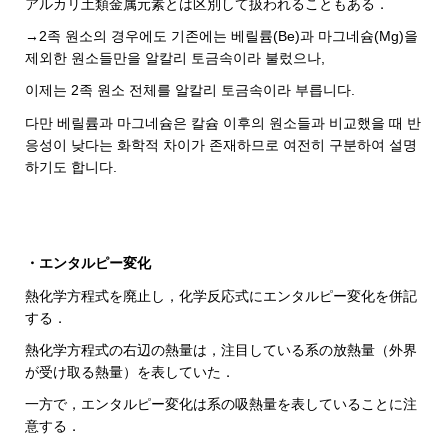
アルカリ土類金属元素とは区別して扱われることもある．
→2족 원소의 경우에도 기존에는 베릴륨(Be)과 마그네슘(Mg)을
제외한 원소들만을 알칼리 토금속이라 불렀으나,
이제는 2족 원소 전체를 알칼리 토금속이라 부릅니다.
다만 베릴륨과 마그네슘은 칼슘 이후의 원소들과 비교했을 때 반
응성이 낮다는 화학적 차이가 존재하므로 여전히 구분하여 설명
하기도 합니다.
・エンタルピー変化
熱化学方程式を廃止し，化学反応式にエンタルピー変化を併記
する．
熱化学方程式の右辺の熱量は，注目している系の放熱量（外界
が受け取る熱量）を表していた．
一方で，エンタルピー変化は系の吸熱量を表していることに注
意する．