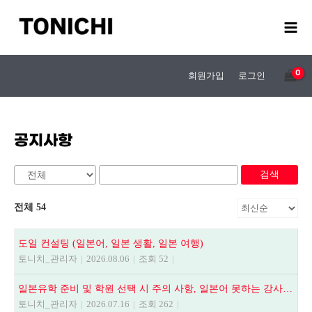
콘
텐
츠
로
건
회원가입
로그인
너
뛰
기
공지사항
검색
전체 54
도일 컨설팅 (일본어, 일본 생활, 일본 여행)
토니치_관리자
|
2026.08.06
|
조회 52
|
일본유학 준비 및 학원 선택 시 주의 사항, 일본어 못하는 강사에게 수업듣지 마세요.
토니치_관리자
|
2026.07.16
|
조회 262
|