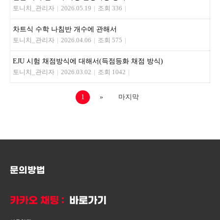
토니치_관리자
|
2026.05.19
|
조회 336
|
차트식 수학 나침반 개수에 관해서
토니치_관리자
|
2026.04.06
|
조회 575
|
EJU 시험 채점방식에 대해서(득점등화 채점 방식)
토니치_관리자
|
2026.03.02
|
조회 1042
|
1
»
마지막
문의방법
카카오 채팅 :
바로가기