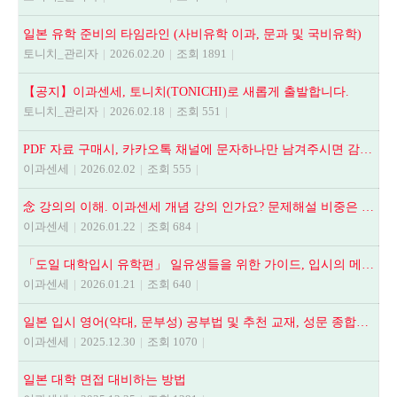
일본 유학 준비의 타임라인 (사비유학 이과, 문과 및 국비유학)
토니치_관리자
|
2026.02.20
|
조회 1891
|
【공지】이과센세, 토니치(TONICHI)로 새롭게 출발합니다.
토니치_관리자
|
2026.02.18
|
조회 551
|
PDF 자료 구매시, 카카오톡 채널에 문자하나만 남겨주시면 감사하겠습니다.
이과센세
|
2026.02.02
|
조회 555
|
念 강의의 이해. 이과센세 개념 강의 인가요? 문제해설 비중은 어떻게 되나요? 등
이과센세
|
2026.01.22
|
조회 684
|
「도일 대학입시 유학편」 일유생들을 위한 가이드, 입시의 메뉴얼
이과센세
|
2026.01.21
|
조회 640
|
일본 입시 영어(약대, 문부성) 공부법 및 추천 교재, 성문 종합영어, NEXT STAGE, 全解說頻出英文法.語法問題1000
이과센세
|
2025.12.30
|
조회 1070
|
일본 대학 면접 대비하는 방법