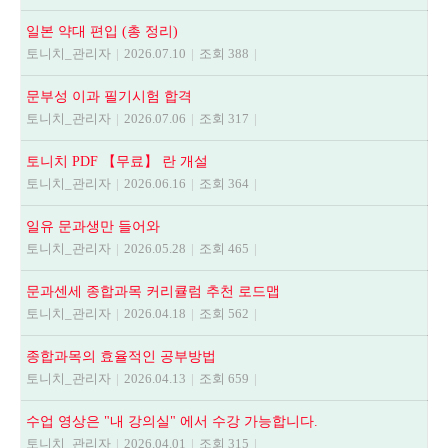
일본 약대 편입 (총 정리)
토니치_관리자
|
2026.07.10
|
조회 388
|
문부성 이과 필기시험 합격
토니치_관리자
|
2026.07.06
|
조회 317
|
토니치 PDF 【무료】 란 개설
토니치_관리자
|
2026.06.16
|
조회 364
|
일유 문과생만 들어와
토니치_관리자
|
2026.05.28
|
조회 465
|
문과센세 종합과목 커리큘럼 추천 로드맵
토니치_관리자
|
2026.04.18
|
조회 562
|
종합과목의 효율적인 공부방법
토니치_관리자
|
2026.04.13
|
조회 659
|
수업 영상은 "내 강의실" 에서 수강 가능합니다.
토니치_관리자
|
2026.04.01
|
조회 315
|