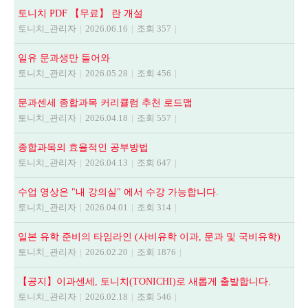
토니치 PDF 【무료】 란 개설
토니치_관리자
|
2026.06.16
|
조회 357
|
일유 문과생만 들어와
토니치_관리자
|
2026.05.28
|
조회 456
|
문과센세 종합과목 커리큘럼 추천 로드맵
토니치_관리자
|
2026.04.18
|
조회 557
|
종합과목의 효율적인 공부방법
토니치_관리자
|
2026.04.13
|
조회 647
|
수업 영상은 "내 강의실" 에서 수강 가능합니다.
토니치_관리자
|
2026.04.01
|
조회 314
|
일본 유학 준비의 타임라인 (사비유학 이과, 문과 및 국비유학)
토니치_관리자
|
2026.02.20
|
조회 1876
|
【공지】이과센세, 토니치(TONICHI)로 새롭게 출발합니다.
토니치_관리자
|
2026.02.18
|
조회 546
|