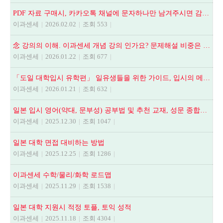
PDF 자료 구매시, 카카오톡 채널에 문자하나만 남겨주시면 감사하겠습니다.
이과센세
|
2026.02.02
|
조회 553
|
念 강의의 이해. 이과센세 개념 강의 인가요? 문제해설 비중은 어떻게 되나요? 등
이과센세
|
2026.01.22
|
조회 677
|
「도일 대학입시 유학편」 일유생들을 위한 가이드, 입시의 메뉴얼
이과센세
|
2026.01.21
|
조회 632
|
일본 입시 영어(약대, 문부성) 공부법 및 추천 교재, 성문 종합영어, NEXT STAGE, 全解說頻出英文法.語法問題1000
이과센세
|
2025.12.30
|
조회 1047
|
일본 대학 면접 대비하는 방법
이과센세
|
2025.12.25
|
조회 1286
|
이과센세 수학/물리/화학 로드맵
이과센세
|
2025.11.29
|
조회 1538
|
일본 대학 지원시 적정 토플, 토익 성적
이과센세
|
2025.11.18
|
조회 4304
|