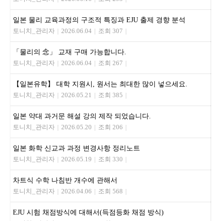
일본 물리 교육과정의 구조적 특징과 EJU 출제 경향 분석
토니치_관리자
|
2026.06.04
|
조회 307
|
「물리의 念」 교재 구매 가능합니다.
토니치_관리자
|
2026.06.04
|
조회 267
|
【일본유학】 대학 지원시, 원서는 최대한 많이 넣으세요.
토니치_관리자
|
2026.05.21
|
조회 385
|
일본 약대 과거문 해설 강의 제작 되었습니다.
토니치_관리자
|
2026.05.20
|
조회 206
|
일본 화학 신교과 과정 변경사항 정리노트
토니치_관리자
|
2026.05.19
|
조회 330
|
차트식 수학 나침반 개수에 관해서
토니치_관리자
|
2026.04.06
|
조회 568
|
EJU 시험 채점방식에 대해서(득점등화 채점 방식)