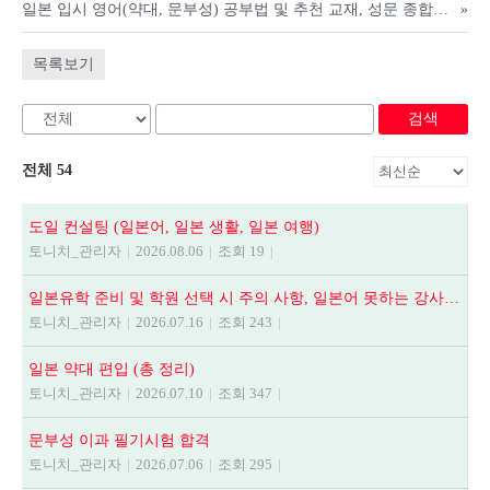
일본 입시 영어(약대, 문부성) 공부법 및 추천 교재, 성문 종합영어, NEXT STAGE, 全解說頻出英文法.語法問題1000
»
목록보기
검색
전체 54
도일 컨설팅 (일본어, 일본 생활, 일본 여행)
토니치_관리자
|
2026.08.06
|
조회 19
|
일본유학 준비 및 학원 선택 시 주의 사항, 일본어 못하는 강사에게 수업듣지 마세요.
토니치_관리자
|
2026.07.16
|
조회 243
|
일본 약대 편입 (총 정리)
토니치_관리자
|
2026.07.10
|
조회 347
|
문부성 이과 필기시험 합격
토니치_관리자
|
2026.07.06
|
조회 295
|