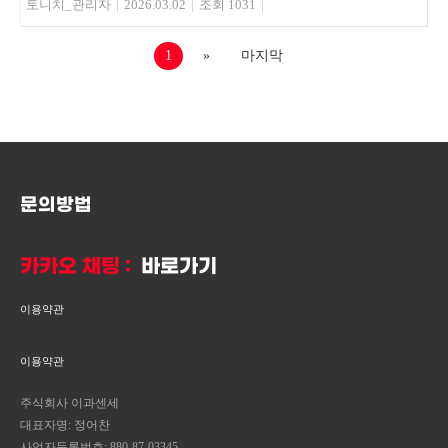
토니치_관리자
|
2026.03.02
|
조회 1031
|
1
»
마지막
문의방법
카카오 채팅 :
바로가기
이용약관
이용약관
주식회사 이과센세
대표자명: 정어찬
사업자등록번호: 880-87-03345