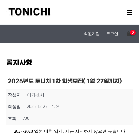
콘
텐
츠
로
건
회원가입
로그인
너
뛰
기
공지사항
2026년도 토니치 1차 학생모집( 1월 27일까지)
작성자
이과센세
2025-12-27 17:59
작성일
700
조회
2027·2028 일본 대학 입시, 지금 시작하지 않으면 늦습니다