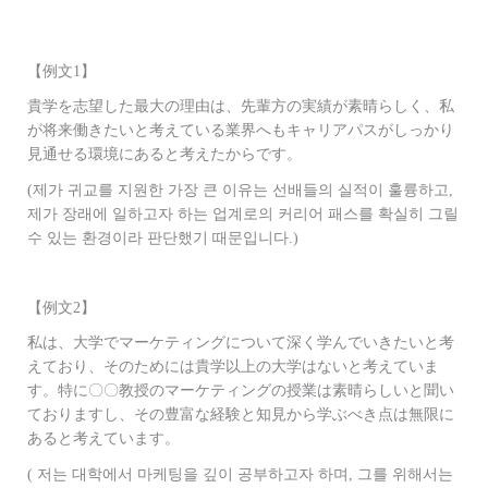
【例文1】
貴学を志望した最大の理由は、先輩方の実績が素晴らしく、私
が将来働きたいと考えている業界へもキャリアパスがしっかり
見通せる環境にあると考えたからです。
(제가 귀교를 지원한 가장 큰 이유는 선배들의 실적이 훌륭하고,
제가 장래에 일하고자 하는 업계로의 커리어 패스를 확실히 그릴
수 있는 환경이라 판단했기 때문입니다.)
【例文2】
私は、大学でマーケティングについて深く学んでいきたいと考
えており、そのためには貴学以上の大学はないと考えていま
す。特に〇〇教授のマーケティングの授業は素晴らしいと聞い
ておりますし、その豊富な経験と知見から学ぶべき点は無限に
あると考えています。
( 저는 대학에서 마케팅을 깊이 공부하고자 하며, 그를 위해서는