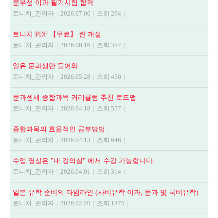
문부성 이과 필기시험 합격
토니치_관리자
|
2026.07.06
|
조회 294
|
토니치 PDF 【무료】 란 개설
토니치_관리자
|
2026.06.16
|
조회 357
|
일유 문과생만 들어와
토니치_관리자
|
2026.05.28
|
조회 456
|
문과센세 종합과목 커리큘럼 추천 로드맵
토니치_관리자
|
2026.04.18
|
조회 557
|
종합과목의 효율적인 공부방법
토니치_관리자
|
2026.04.13
|
조회 646
|
수업 영상은 "내 강의실" 에서 수강 가능합니다.
토니치_관리자
|
2026.04.01
|
조회 314
|
일본 유학 준비의 타임라인 (사비유학 이과, 문과 및 국비유학)
토니치_관리자
|
2026.02.20
|
조회 1875
|