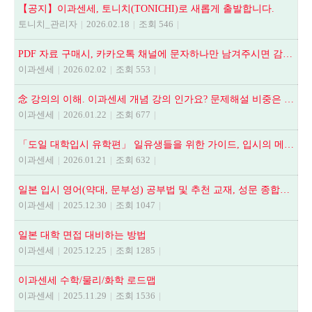
【공지】이과센세, 토니치(TONICHI)로 새롭게 출발합니다.
토니치_관리자
|
2026.02.18
|
조회 546
|
PDF 자료 구매시, 카카오톡 채널에 문자하나만 남겨주시면 감사하겠습니다.
이과센세
|
2026.02.02
|
조회 553
|
念 강의의 이해. 이과센세 개념 강의 인가요? 문제해설 비중은 어떻게 되나요? 등
이과센세
|
2026.01.22
|
조회 677
|
「도일 대학입시 유학편」 일유생들을 위한 가이드, 입시의 메뉴얼
이과센세
|
2026.01.21
|
조회 632
|
일본 입시 영어(약대, 문부성) 공부법 및 추천 교재, 성문 종합영어, NEXT STAGE, 全解說頻出英文法.語法問題1000
이과센세
|
2025.12.30
|
조회 1047
|
일본 대학 면접 대비하는 방법
이과센세
|
2025.12.25
|
조회 1285
|
이과센세 수학/물리/화학 로드맵
이과센세
|
2025.11.29
|
조회 1536
|