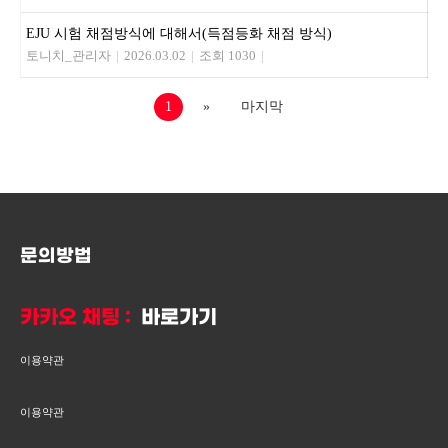
EJU 시험 채점방식에 대해서(득점등화 채점 방식)
토니치_관리자
|
2026.03.02
|
조회 1030
|
1
»
마지막
문의방법
카카오 채팅 :
바로가기
이용약관
이용약관