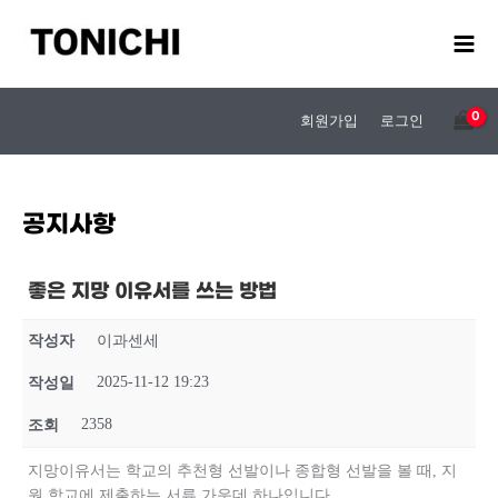
콘
텐
츠
로
건
회원가입
로그인
너
뛰
기
공지사항
좋은 지망 이유서를 쓰는 방법
작성자
이과센세
2025-11-12 19:23
작성일
2358
조회
지망이유서는 학교의 추천형 선발이나 종합형 선발을 볼 때, 지
원 학교에 제출하는 서류 가운데 하나입니다.