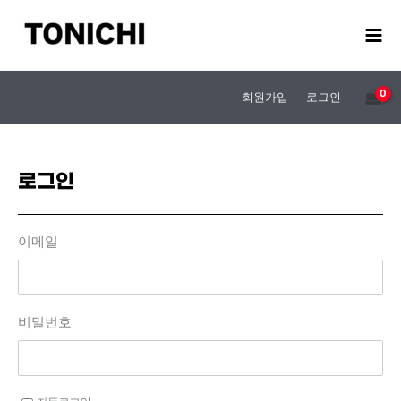
콘
텐
츠
로
건
회원가입
로그인
너
뛰
기
로그인
이메일
비밀번호