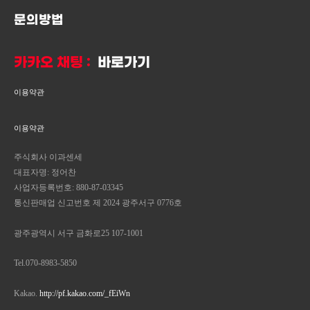
문의방법
카카오 채팅 :
바로가기
이용약관
이용약관
주식회사 이과센세
대표자명: 정어찬
사업자등록번호: 880-87-03345
통신판매업 신고번호 제 2024 광주서구 0776호
광주광역시 서구 금화로25 107-1001
Tel.070-8983-5850
Kakao.
http://pf.kakao.com/_fEiWn