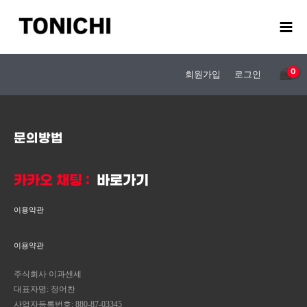
콘
텐
츠
로
건
회원가입
로그인
너
뛰
기
문의방법
카카오 채팅 :
바로가기
이용약관
이용약관
주식회사 이과센세
대표자명: 정어찬
사업자등록번호: 880-87-03345