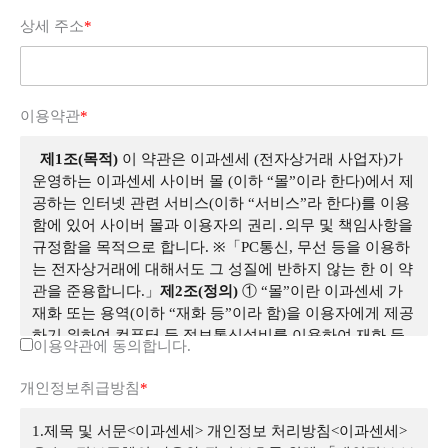
상세 주소
*
이용약관
*
제1조(목적)
이 약관은 이과센세 (전자상거래 사업자)가
운영하는 이과센세 사이버 몰 (이하 “몰”이라 한다)에서 제
공하는 인터넷 관련 서비스(이하 “서비스”라 한다)를 이용
함에 있어 사이버 몰과 이용자의 권리․의무 및 책임사항을
규정함을 목적으로 합니다. ※「PC통신, 무선 등을 이용하
는 전자상거래에 대해서도 그 성질에 반하지 않는 한 이 약
관을 준용합니다.」
제2조(정의)
① “몰”이란 이과센세 가
재화 또는 용역(이하 “재화 등”이라 함)을 이용자에게 제공
하기 위하여 컴퓨터 등 정보통신설비를 이용하여 재화 등
이용약관에 동의합니다.
을 거래할 수 있도록 설정한 가상의 영업장을 말하며, 아울
러 사이버몰을 운영하는 사업자의 의미로도 사용합니
개인정보취급방침
*
다. ② “이용자”란 “몰”에 접속하여 이 약관에 따라 “몰”이
제공하는 서비스를 받는 회원 및 비회원을 말합니다. ③
1.제목 및 서문<이과센세> 개인정보 처리방침<이과센세>
‘회원’이라 함은 “몰”에 회원등록을 한 자로서, 계속적으로