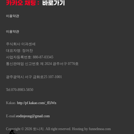
맞춤형 컨설팅 등 목적으로 개인정보를 처리합니다.
카카오 채팅 :
바로가기
판매 등에 관한 법률」, 「소비자기본법」 등 관련 법을 위
배하지 않는 범위에서 이 약관을 개정할 수 있습니다. ④
마케팅 및 광고에 활용
이용약관
“몰”이 약관을 개정할 경우에는 적용일자 및 개정사유를
명시하여 현행약관과 함께 몰의 초기화면에 그 적용일자 7
신규 강좌 또는 특강, 이벤트 등 광고성 정보 전달, 지점학
일 이전부터 적용일자 전일까지 공지합니다. 다만, 이용자
이용약관
원의 교육상품 홍보 등을 포함한 이벤트 홍보를 위하여 개
에게 불리하게 약관내용을 변경하는 경우에는 최소한 30
인정보를 처리합니다.
일 이상의 사전 유예기간을 두고 공지합니다. 이 경우
주식회사 이과센세
"몰“은 개정 전 내용과 개정 후 내용을 명확하게 비교하여
대표자명: 정어찬
이용자가 알기 쉽도록 표시합니다. ⑤ “몰”이 약관을 개정
기록 보관
사업자등록번호: 880-87-03345
할 경우에는 그 개정약관은 그 적용일자 이후에 체결되는
통신판매업 신고번호 제 2024 광주서구 0776호
계약에만 적용되고 그 이전에 이미 체결된 계약에 대해서
관련 법령에 따른 기록 보관 목적으로 개인정보를 처리합
는 개정 전의 약관조항이 그대로 적용됩니다. 다만 이미 계
니다.개인정보의 처리 및 보유기간1 <○○ 학원>은(는) 법령
광주광역시 서구 금화로25 107-1001
약을 체결한 이용자가 개정약관 조항의 적용을 받기를 원
에 따른 개인정보 보유·이용기간 또는 정보주체로부터 개
하는 뜻을 제3항에 의한 개정약관의 공지기간 내에 “몰”에
인정보를 수집 시에 동의 받은 개인정보 보유·이용기간 내
Tel.070-8983-5850
송신하여 “몰”의 동의를 받은 경우에는 개정약관 조항이
에서 개인정보를 처리·보유합니다.2 각각의 개인정보 처리
적용됩니다. ⑥ 이 약관에서 정하지 아니한 사항과 이 약관
및 보유 기간은 다음과 같습니다.
Kakao.
http://pf.kakao.com/_fEiWn
의 해석에 관하여는 전자상거래 등에서의 소비자보호에 관
홈페이지 회원 가입 및 관리 : 법령이 정하는 경우를
한 법률, 약관의 규제 등에 관한 법률, 공정거래위원회가
제외하고는 회원 탈퇴 시 까지 보유 및 이용
E-mail.
eodinjeong@gmail.com
정하는 전자상거래 등에서의 소비자 보호지침 및 관계법령
또는 상관례에 따릅니다.
제4조(서비스의 제공 및 변경)
①
상담시트 : 회원 탈퇴 시 까지 보유 및 이용
Copyright © 2026 토니치. All right reserved. Hosting by funnelmoa.com