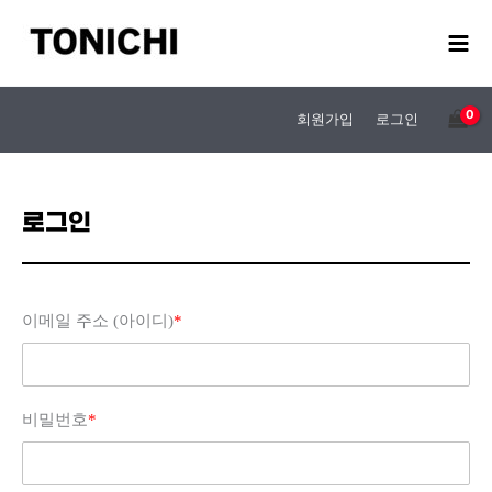
콘
텐
츠
로
건
회원가입
로그인
너
뛰
기
로그인
이메일 주소 (아이디)
*
비밀번호
*