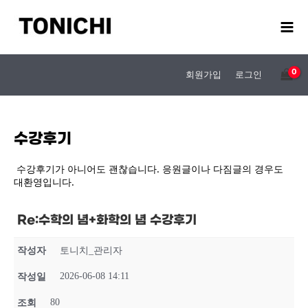
콘
텐
츠
로
건
회원가입
로그인
너
뛰
기
수강후기
수강후기가 아니어도 괜찮습니다. 응원글이나 다짐글의 경우도
대환영입니다.
Re:수학의 념+화학의 념 수강후기
작성자
토니치_관리자
2026-06-08 14:11
작성일
80
조회