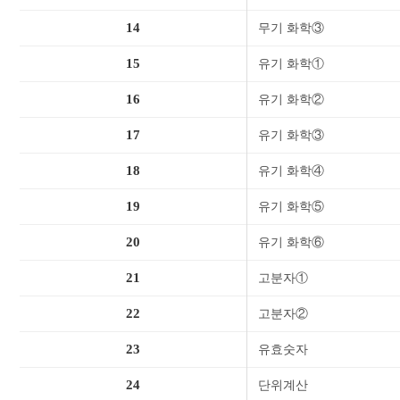
14
무기 화학③
15
유기 화학①
16
유기 화학②
17
유기 화학③
18
유기 화학④
19
유기 화학⑤
20
유기 화학⑥
21
고분자①
22
고분자②
23
유효숫자
24
단위계산