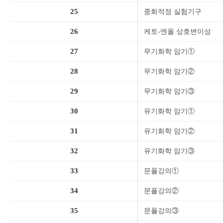
25
중화적정 실험기구
26
케토-엔올 상호변이성
27
무기화학 암기①
28
무기화학 암기②
29
무기화학 암기③
30
유기화학 암기①
31
유기화학 암기②
32
유기화학 암기③
33
문풀강의①
34
문풀강의②
35
문풀강의③