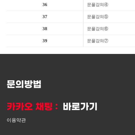
36
문풀강의④
37
문풀강의⑤
38
문풀강의⑥
39
문풀강의⑦
문의방법
카카오 채팅 :
바로가기
이용약관