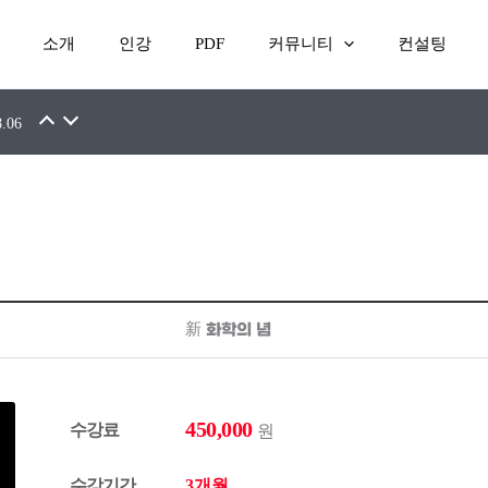
소개
인강
PDF
커뮤니티
컨설팅
7.16
8.06
新 화학의 념
450,000
수강료
원
수강기간
3개월