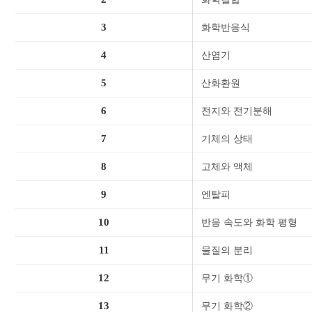
3
화학반응식
4
산염기
5
산화환원
6
전지와 전기분해
7
기체의 상태
8
고체와 액체
9
엔탈피
10
반응 속도와 화학 평형
11
물질의 분리
12
무기 화학①
13
무기 화학②